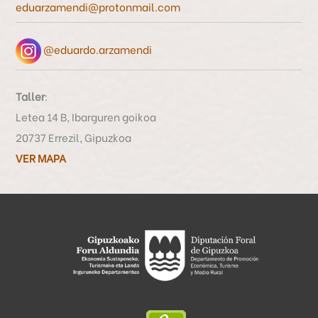
eduarzamendi@protonmail.com
:
@eduardo.arzamendi
Taller
:
Letea 14 B, Ibarguren goikoa
20737 Errezil, Gipuzkoa
VER MAPA