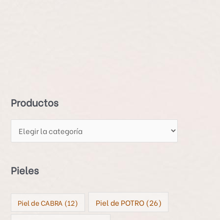
P
r
o
d
Productos
u
c
t
o
s
Pieles
Piel de POTRO
(26)
Piel de CABRA
(12)