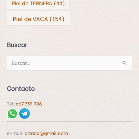
Piel de TERNERA
(44)
Piel de VACA
(154)
Buscar
B
u
s
Contacto
c
a
Tel:
667 757 906
r
p
o
e-mail:
arzado@gmail.com
r