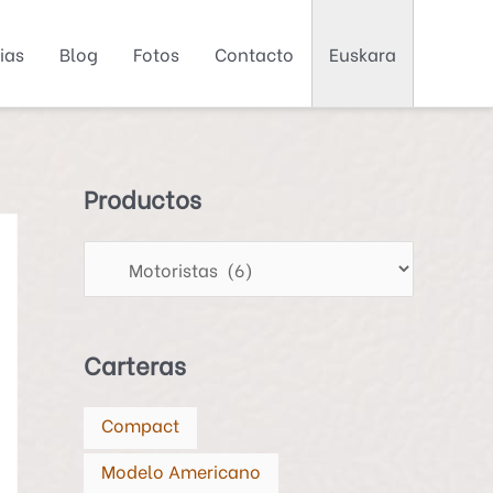
ias
Blog
Fotos
Contacto
Euskara
P
r
o
d
Productos
u
c
t
o
Carteras
s
Compact
Modelo Americano