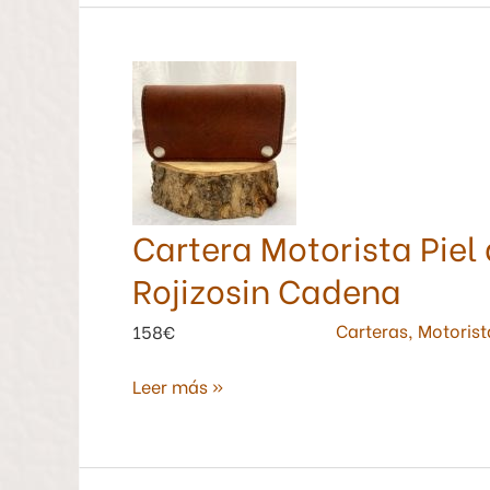
Cartera
Motorista
Piel
de
Potro
Color
Cartera Motorista Piel
Marrón
Rojizosin
Rojizosin Cadena
Cadena
Carteras
,
Motorist
158€
Leer más »