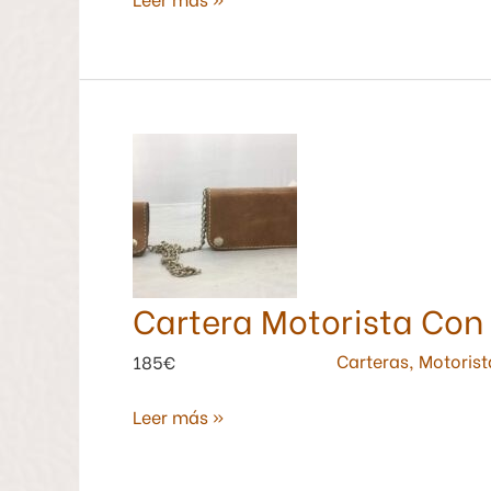
Cartera
Motorista
Con
Cadena
Color
Natural.
Cartera Motorista Con
Carteras
,
Motorist
185€
Leer más »