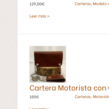
Carteras
,
Modelo 
129,00€
Leer más »
Cartera
Motorista
con
Cadena
Color
Marrón
Cartera Motorista con
Rojizo
Carteras
,
Motorist
185€
Leer más »