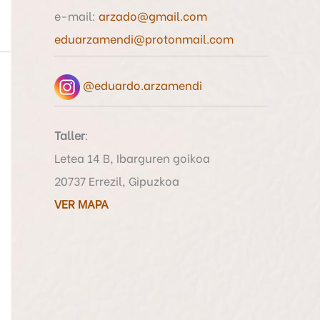
o
e-mail:
arzado@gmail.com
r
eduarzamendi@protonmail.com
:
@eduardo.arzamendi
Taller
:
Letea 14 B, Ibarguren goikoa
20737 Errezil, Gipuzkoa
VER MAPA