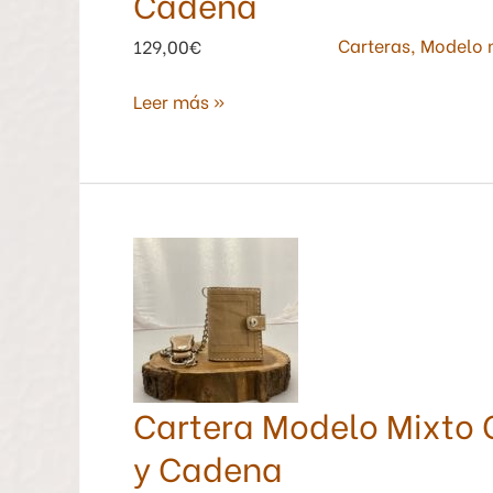
Cadena
Carteras
,
Modelo 
129,00€
Leer más »
Cartera
Modelo
Mixto
Color
Natural
con
Cartera Modelo Mixto 
Monedero
y
y Cadena
Cadena