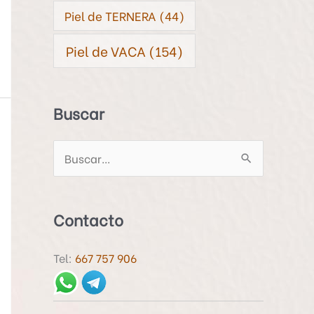
Piel de TERNERA
(44)
Piel de VACA
(154)
Buscar
B
u
s
Contacto
c
a
Tel:
667 757 906
r
p