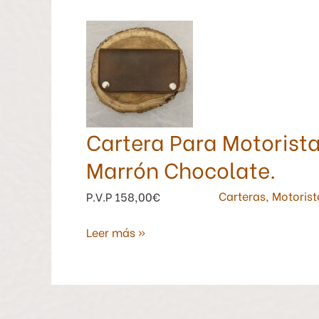
Cartera
Para
Motorista
Sin
Cadena
Piel
Cartera Para Motorista
de
Potro
Marrón Chocolate.
Marrón
Chocolate.
Carteras
,
Motorist
P.V.P 158,00€
Leer más »