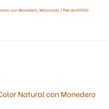
mixto con Monedero
,
Motoristas
/
Piel de POTRO
Color Natural con Monedero