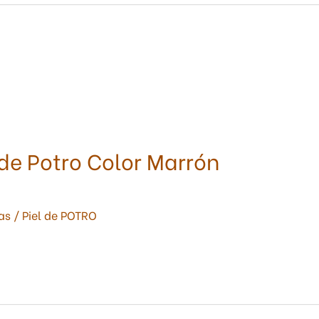
 de Potro Color Marrón
as
/
Piel de POTRO