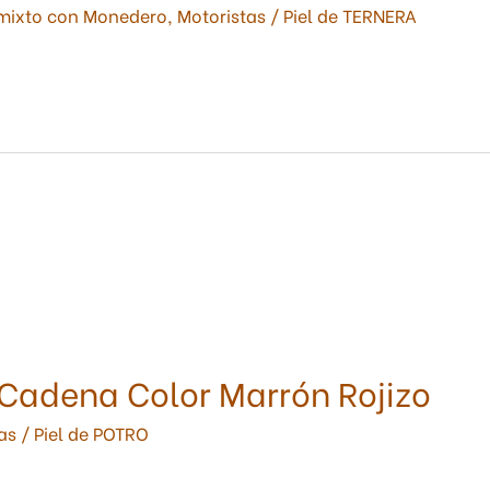
mixto con Monedero
,
Motoristas
/
Piel de TERNERA
 Cadena Color Marrón Rojizo
as
/
Piel de POTRO