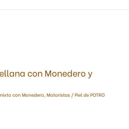
vellana con Monedero y
mixto con Monedero
,
Motoristas
/
Piel de POTRO