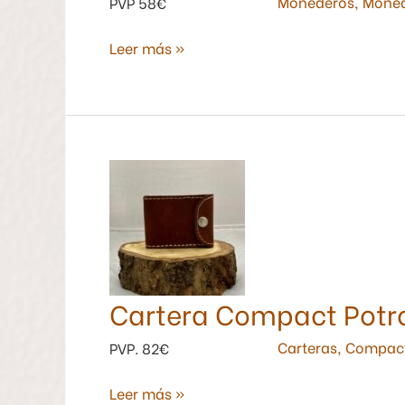
Monederos
,
Moned
PVP 58€
Leer más »
Cartera
Compact
Potro
sin
Monedero
Cartera Compact Potr
Carteras
,
Compac
PVP. 82€
Leer más »