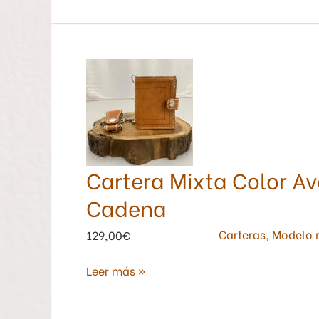
Cartera
Mixta
Color
Avellana
con
Monedero
Cartera Mixta Color A
y
Cadena
Cadena
Carteras
,
Modelo 
129,00€
Leer más »