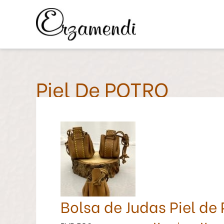
Ir
al
contenido
Piel De POTRO
Bolsa
de
Judas
Piel
de
Potro
Bolsa de Judas Piel de 