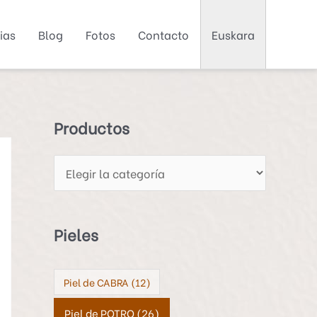
ias
Blog
Fotos
Contacto
Euskara
P
r
o
d
Productos
u
c
t
o
Pieles
s
Piel de CABRA
(12)
Piel de POTRO
(26)