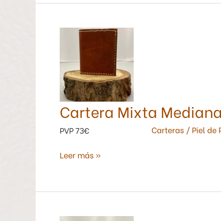
Cartera
Mixta
Mediana
Piel
de
Potro
Cartera Mixta Mediana 
Carteras
/
Piel de
PVP 73€
Leer más »