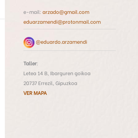
o
e-mail:
arzado@gmail.com
r
eduarzamendi@protonmail.com
:
@eduardo.arzamendi
Taller
:
Letea 14 B, Ibarguren goikoa
20737 Errezil, Gipuzkoa
VER MAPA