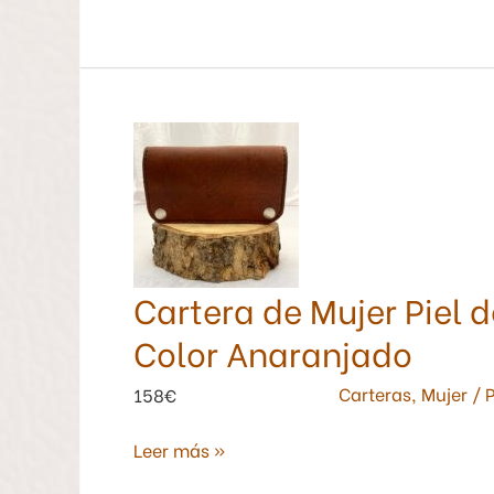
Cartera
de
Mujer
Piel
de
Potro
Cartera de Mujer Piel 
Modelo
Motorista
Color Anaranjado
Color
Anaranjado
Carteras
,
Mujer
/
P
158€
Leer más »