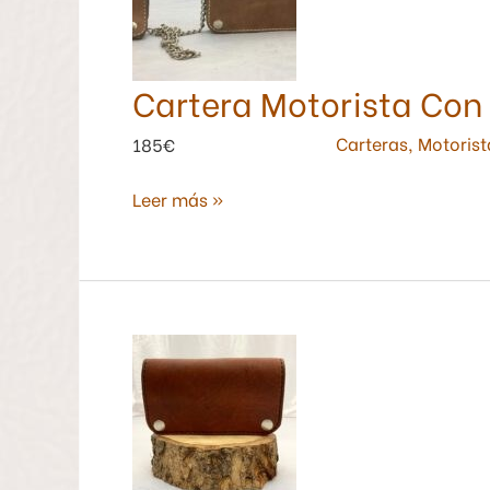
Cadena
Color
Natural.
Cartera Motorista Con
Carteras
,
Motorist
185€
Leer más »
Cartera
Motorista
Piel
de
Potro
Color