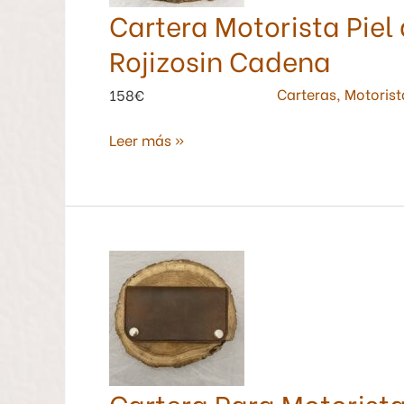
Cartera Motorista Piel
Marrón
Rojizosin
Rojizosin Cadena
Cadena
Carteras
,
Motorist
158€
Leer más »
Cartera
Para
Motorista
Sin
Cadena
Piel
Cartera Para Motorista
de