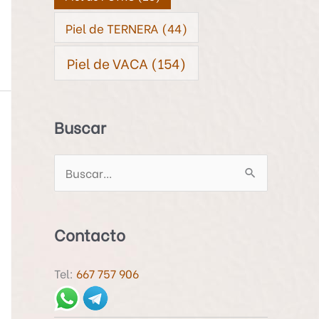
Piel de TERNERA
(44)
Piel de VACA
(154)
Buscar
B
u
s
Contacto
c
a
Tel:
667 757 906
r
p