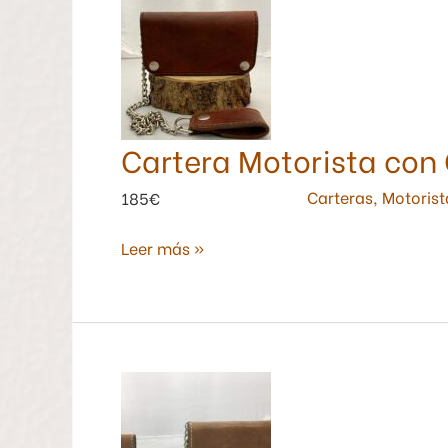
Cartera
Motorista
con
Cadena
Color
Marrón
Cartera Motorista con
Rojizo
Carteras
,
Motorist
185€
Leer más »
Cartera
Motorista
Con