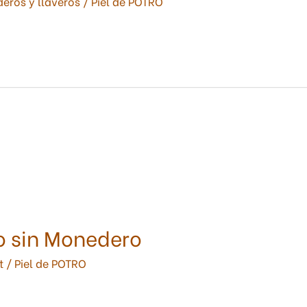
eros y llaveros
/
Piel de POTRO
o sin Monedero
t
/
Piel de POTRO