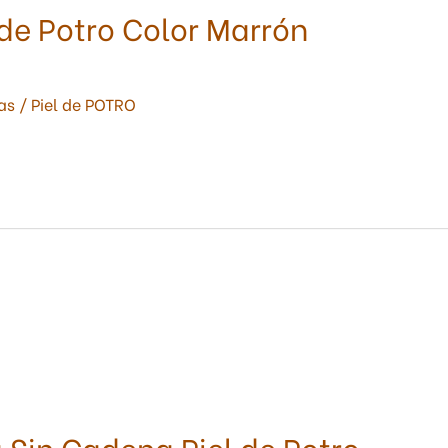
 de Potro Color Marrón
as
/
Piel de POTRO
 Sin Cadena Piel de Potro