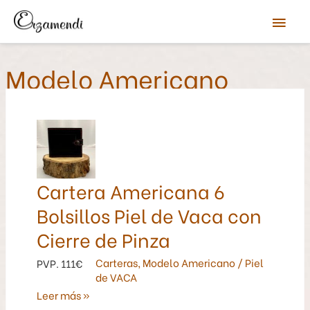
Ir
Men
al
contenido
prin
Modelo Americano
Cartera
Americana
6
Bolsillos
Cartera Americana 6
Piel
Bolsillos Piel de Vaca con
de
Vaca
Cierre de Pinza
con
Cierre
Carteras
,
Modelo Americano
/
Piel
PVP. 111€
de
de VACA
Pinza
Leer más »