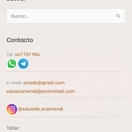
B
u
s
Contacto
c
a
Tel:
667 757 906
r
p
o
e-mail:
arzado@gmail.com
r
eduarzamendi@protonmail.com
:
@eduardo.arzamendi
Taller
: