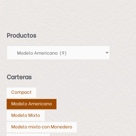
P
r
o
d
Productos
u
c
t
o
s
Carteras
Compact
Modelo Americano
Modelo Mixto
Modelo mixto con Monedero