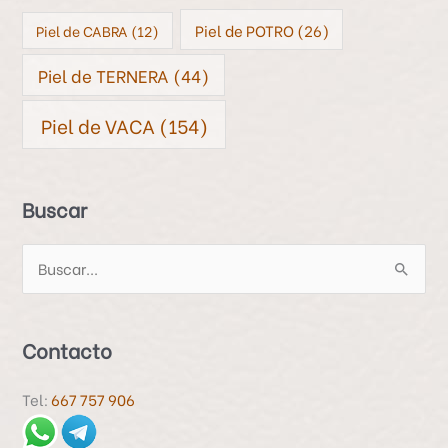
Piel de POTRO
(26)
Piel de CABRA
(12)
Piel de TERNERA
(44)
Piel de VACA
(154)
Buscar
B
u
s
Contacto
c
a
Tel:
667 757 906
r
p