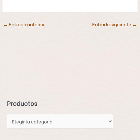
←
Entrada anterior
Entrada siguiente
→
P
r
o
d
Productos
u
c
t
o