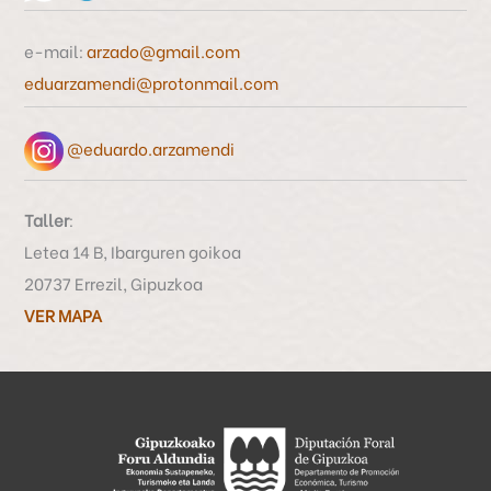
o
e-mail:
arzado@gmail.com
r
eduarzamendi@protonmail.com
:
@eduardo.arzamendi
Taller
:
Letea 14 B, Ibarguren goikoa
20737 Errezil, Gipuzkoa
VER MAPA