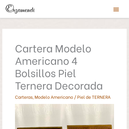
Ir
Men
al
contenido
prin
Cartera Modelo
Americano 4
Bolsillos Piel
Ternera Decorada
Carteras
,
Modelo Americano
/
Piel de TERNERA