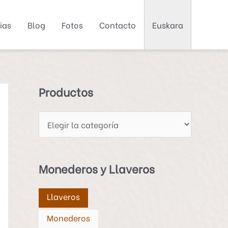
ias
Blog
Fotos
Contacto
Euskara
P
r
o
d
Productos
u
c
t
o
Monederos y Llaveros
s
Llaveros
Monederos