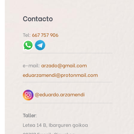
u
s
Contacto
c
a
Tel:
667 757 906
r
p
o
e-mail:
arzado@gmail.com
r
eduarzamendi@protonmail.com
:
@eduardo.arzamendi
Taller
:
Letea 14 B, Ibarguren goikoa