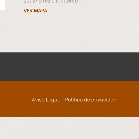
20737 Errezil, Gipuzkoa
VER MAPA
→
Aviso Legal
Política de privacidad