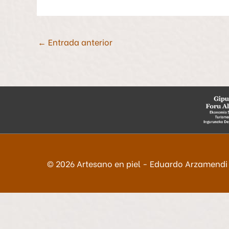
←
Entrada anterior
© 2026
Artesano en piel - Eduardo Arzamendi