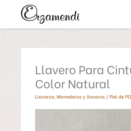
Ir
al
contenido
Llavero Para Cint
Color Natural
Llaveros
,
Monederos y llaveros
/
Piel de P