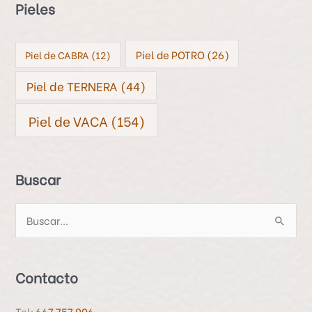
Pieles
Piel de POTRO
(26)
Piel de CABRA
(12)
Piel de TERNERA
(44)
Piel de VACA
(154)
Buscar
B
u
s
Contacto
c
a
Tel:
667 757 906