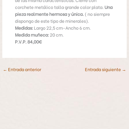
de las misma características. Cierre con
corchete metálico talla grande color plata.
Una
pieza realmente hermosa y única.
( no siempre
dispongo de este tipo de minerales).
Medidas:
Largo 22,5 cm-Ancho 6 cm.
Medida muñeca:
20 cm.
P.V.P. 84,00€
←
Entrada anterior
Entrada siguiente
→
P
r