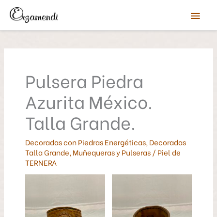
Ir
Men
al
contenido
prin
Pulsera Piedra
Azurita México.
Talla Grande.
Decoradas con Piedras Energéticas
,
Decoradas
Talla Grande
,
Muñequeras y Pulseras
/
Piel de
TERNERA