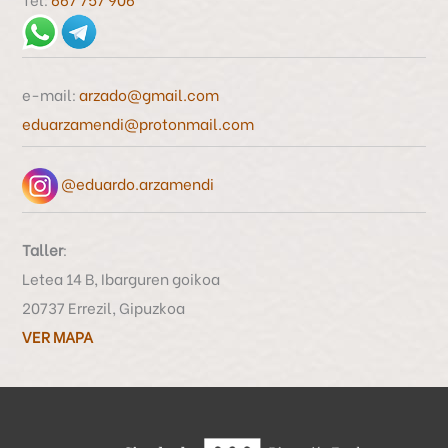
r
p
o
e-mail:
arzado@gmail.com
r
eduarzamendi@protonmail.com
:
@eduardo.arzamendi
Taller
:
Letea 14 B, Ibarguren goikoa
20737 Errezil, Gipuzkoa
VER MAPA