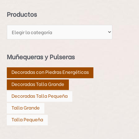
o
d
Productos
u
c
t
o
s
Muñequeras y Pulseras
Decoradas con Piedras Energéticas
Decoradas Talla Grande
Decoradas Talla Pequeña
Talla Grande
Talla Pequeña