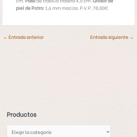
cm.
Paso
de trabilla trasera 4,5 cm.
Grosor de
piel de Potro:
1,6 mm maciza. P.V.P. 78,00€
←
Entrada anterior
Entrada siguiente
→
P
r
o
d
Productos
u
c
t