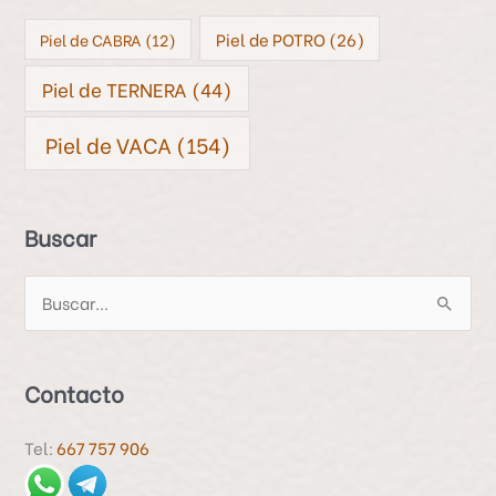
Piel de POTRO
(26)
Piel de CABRA
(12)
Piel de TERNERA
(44)
Piel de VACA
(154)
Buscar
B
u
s
Contacto
c
a
Tel:
667 757 906
r