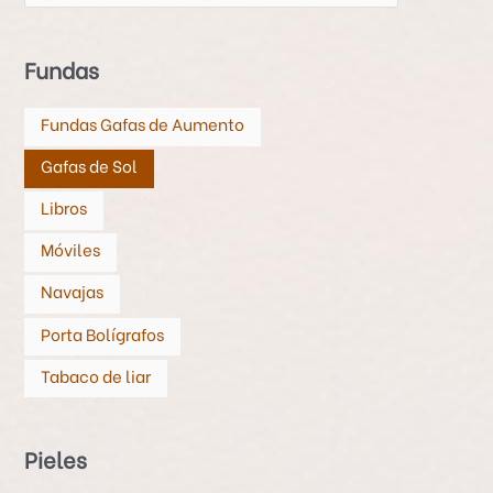
o
s
Fundas
Fundas Gafas de Aumento
Gafas de Sol
Libros
Móviles
Navajas
Porta Bolígrafos
Tabaco de liar
Pieles