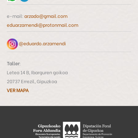
p
o
e-mail:
arzado@gmail.com
r
eduarzamendi@protonmail.com
:
@eduardo.arzamendi
Taller
:
Letea 14 B, Ibarguren goikoa
20737 Errezil, Gipuzkoa
VER MAPA