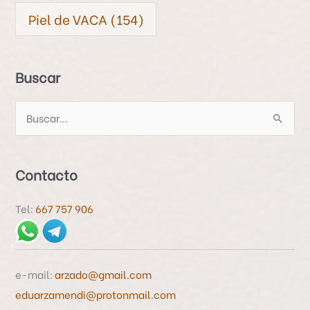
Piel de VACA
(154)
Buscar
B
u
s
Contacto
c
a
Tel:
667 757 906
r
p
o
e-mail:
arzado@gmail.com
r
eduarzamendi@protonmail.com
: