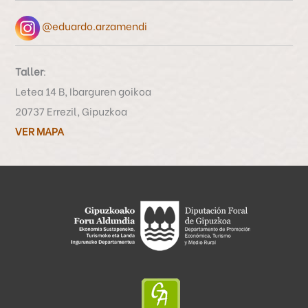
@eduardo.arzamendi
Taller
:
Letea 14 B, Ibarguren goikoa
20737 Errezil, Gipuzkoa
VER MAPA