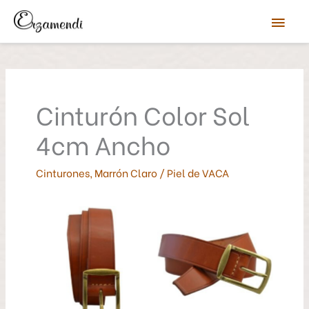
Ir
Men
al
contenido
prin
Cinturón Color Sol
4cm Ancho
Cinturones
,
Marrón Claro
/
Piel de VACA
Eduardo Arzamendi
Eduardo Arzamendi
Artesano en Piel
Artesano en Piel