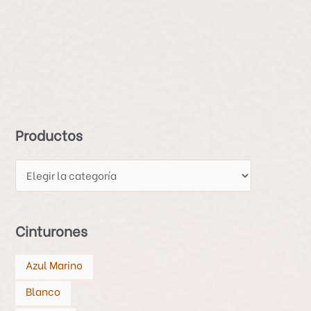
P
r
o
d
Productos
u
c
t
o
s
Cinturones
Azul Marino
Blanco