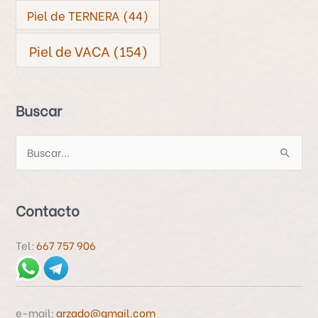
Piel de TERNERA
(44)
Piel de VACA
(154)
Buscar
B
u
s
Contacto
c
a
Tel:
667 757 906
r
p
o
e-mail:
arzado@gmail.com