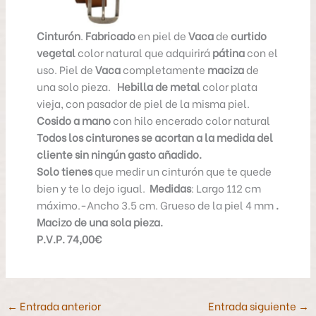
Artesano en Piel
Artesano en Piel
Cinturón
.
Fabricado
en piel de
Vaca
de
curtido
vegetal
color natural que adquirirá
pátina
con el
uso. Piel de
Vaca
completamente
maciza
de
una solo pieza.
Hebilla de metal
color plata
vieja, con pasador de piel de la misma piel.
Cosido a mano
con hilo encerado color natural
Todos los cinturones se acortan a la medida del
cliente sin ningún gasto añadido.
Solo tienes
que medir un cinturón que te quede
bien y te lo dejo igual.
Medidas
: Largo 112 cm
máximo.-Ancho 3.5 cm. Grueso de la piel 4 mm
.
Macizo de una sola pieza.
P.V.P. 74,00€
←
Entrada anterior
Entrada siguiente
→