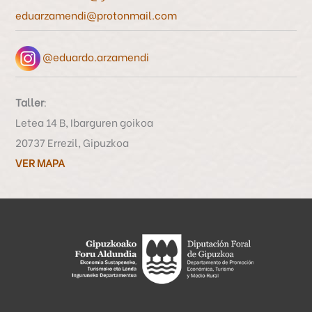
r
eduarzamendi@protonmail.com
:
@eduardo.arzamendi
Taller
:
Letea 14 B, Ibarguren goikoa
20737 Errezil, Gipuzkoa
VER MAPA