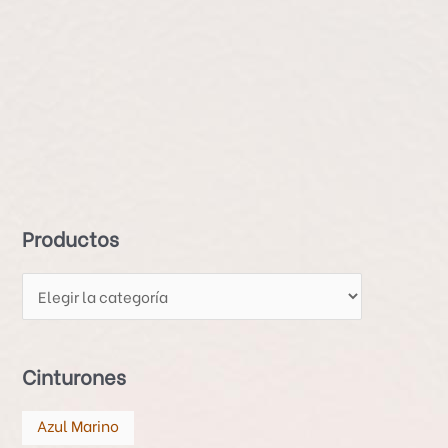
P
r
o
d
Productos
u
c
t
o
s
Cinturones
Azul Marino