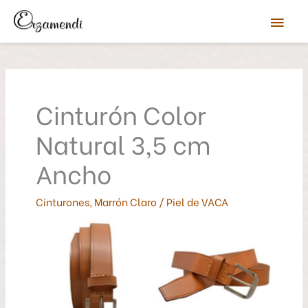
Ir
Men
al
contenido
prin
Cinturón Color
Natural 3,5 cm
Ancho
Cinturones
,
Marrón Claro
/
Piel de VACA
Eduardo Arzamendi
Eduardo Arzamendi