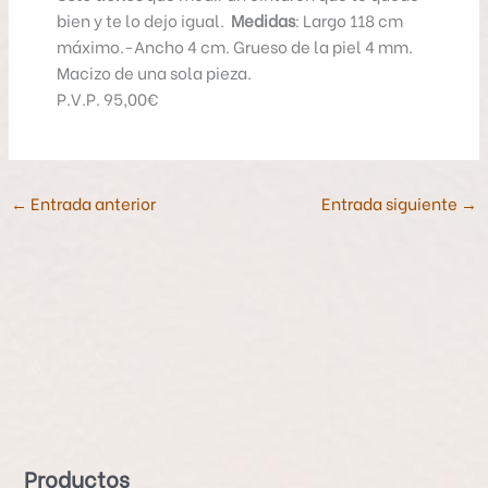
bien y te lo dejo igual.
Medidas
: Largo 118 cm
máximo.-Ancho 4 cm. Grueso de la piel 4 mm.
Macizo de una sola pieza.
P.V.P. 95,00€
←
Entrada anterior
Entrada siguiente
→
P
r
o
d
Productos