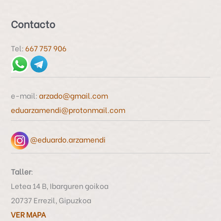
s
Contacto
c
a
Tel:
667 757 906
r
p
o
e-mail:
arzado@gmail.com
r
eduarzamendi@protonmail.com
:
@eduardo.arzamendi
Taller
:
Letea 14 B, Ibarguren goikoa
20737 Errezil, Gipuzkoa
VER MAPA