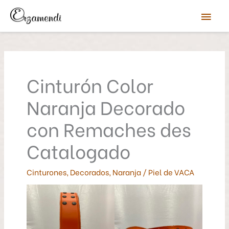
Ir
Men
al
contenido
prin
Cinturón Color
Naranja Decorado
con Remaches des
Catalogado
Cinturones
,
Decorados
,
Naranja
/
Piel de VACA