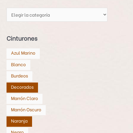
u
c
t
o
s
Cinturones
Azul Marino
Blanco
Burdeos
Decorados
Marrón Claro
Marrón Oscuro
Naranja
Negro