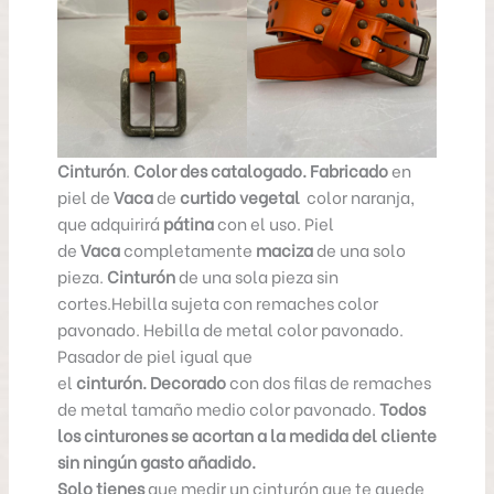
Cinturón
.
Color des catalogado.
Fabricado
en
piel de
Vaca
de
curtido vegetal
color naranja,
que adquirirá
pátina
con el uso. Piel
de
Vaca
completamente
maciza
de una solo
pieza.
Cinturón
de una sola pieza sin
cortes.Hebilla sujeta con remaches color
pavonado. Hebilla de metal color pavonado.
Pasador de piel igual que
el
cinturón.
Decorado
con dos filas de remaches
de metal tamaño medio color pavonado.
Todos
los cinturones se acortan a la medida del cliente
sin ningún gasto añadido.
Solo tienes
que medir un cinturón que te quede