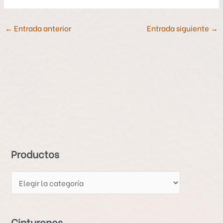
←
Entrada anterior
Entrada siguiente
→
P
r
o
d
Productos
u
c
t
o
s
Cinturones