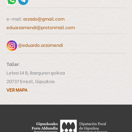
p
o
e-mail:
arzado@gmail.com
r
eduarzamendi@protonmail.com
:
@eduardo.arzamendi
Taller
:
Letea 14 B, Ibarguren goikoa
20737 Errezil, Gipuzkoa
VER MAPA