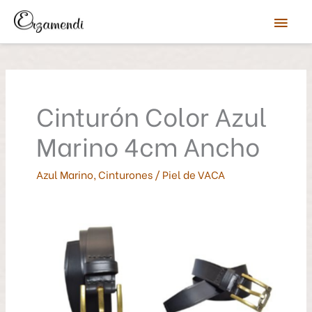
Ir
Men
al
contenido
prin
Cinturón Color Azul
Marino 4cm Ancho
Azul Marino
,
Cinturones
/
Piel de VACA