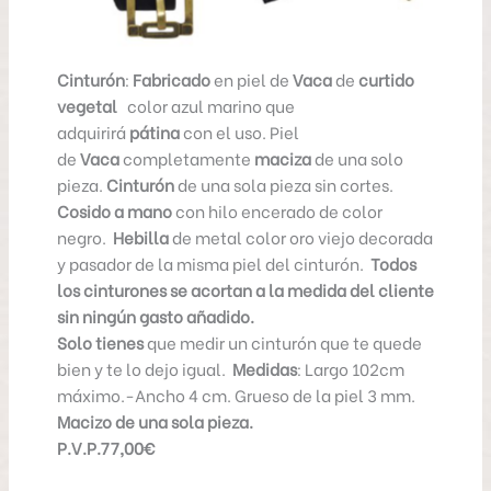
Eduardo Arzamendi
Eduardo Arzamendi
Artesano en Piel
Artesano en Piel
Cinturón
:
Fabricado
en piel de
Vaca
de
curtido
vegetal
color azul marino que
adquirirá
pátina
con el uso. Piel
de
Vaca
completamente
maciza
de una solo
pieza.
Cinturón
de una sola pieza sin cortes.
Cosido a mano
con hilo encerado de color
negro.
Hebilla
de metal color oro viejo decorada
y pasador de la misma piel del cinturón.
Todos
los cinturones se acortan a la medida del cliente
sin ningún gasto añadido.
Solo tienes
que medir un cinturón que te quede
bien y te lo dejo igual.
Medidas
: Largo 102cm
máximo.-Ancho 4 cm. Grueso de la piel 3 mm.
Macizo de una sola pieza.
P.V.P.77,00€