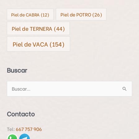
Piel de POTRO
(26)
Piel de CABRA
(12)
Piel de TERNERA
(44)
Piel de VACA
(154)
Buscar
B
u
s
Contacto
c
a
Tel:
667 757 906
r