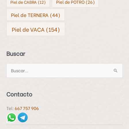
Piel de POTRO
(26)
Piel de CABRA
(12)
Piel de TERNERA
(44)
Piel de VACA
(154)
Buscar
B
u
s
Contacto
c
a
Tel:
667 757 906
r
p