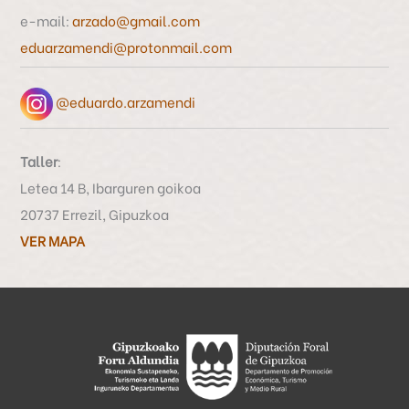
o
e-mail:
arzado@gmail.com
r
eduarzamendi@protonmail.com
:
@eduardo.arzamendi
Taller
:
Letea 14 B, Ibarguren goikoa
20737 Errezil, Gipuzkoa
VER MAPA