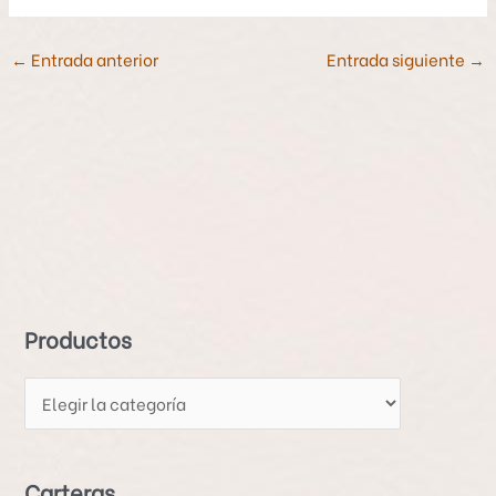
←
Entrada anterior
Entrada siguiente
→
P
r
o
d
Productos
u
c
t
o
s
Carteras