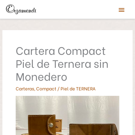
Ir
Men
al
contenido
prin
Cartera Compact
Piel de Ternera sin
Monedero
Carteras
,
Compact
/
Piel de TERNERA