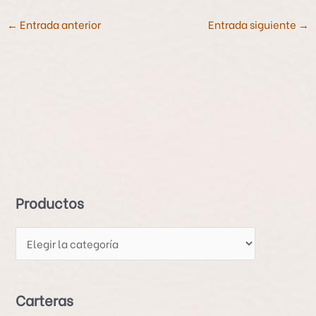
←
Entrada anterior
Entrada siguiente
→
P
r
o
d
Productos
u
c
t
o
s
Carteras