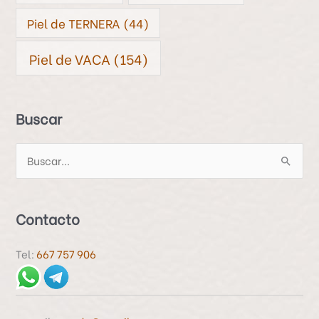
Piel de TERNERA
(44)
Piel de VACA
(154)
Buscar
B
u
s
Contacto
c
a
Tel:
667 757 906
r
p
o