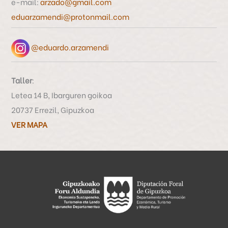
e-mail:
arzado@gmail.com
r
eduarzamendi@protonmail.com
:
@eduardo.arzamendi
Taller
:
Letea 14 B, Ibarguren goikoa
20737 Errezil, Gipuzkoa
VER MAPA