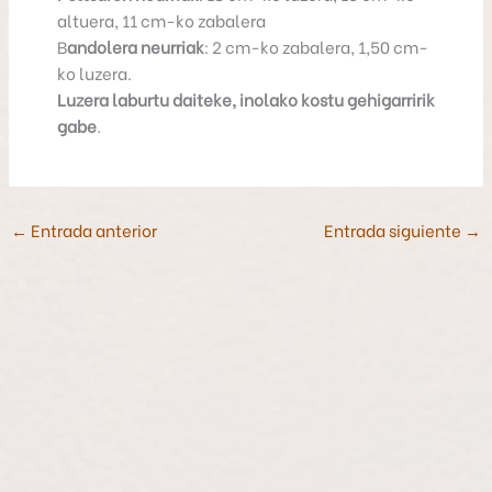
altuera, 11 cm-ko zabalera
B
andolera neurriak
: 2 cm-ko zabalera, 1,50 cm-
ko luzera.
Luzera laburtu daiteke, inolako kostu gehigarririk
gabe
.
←
Entrada anterior
Entrada siguiente
→
P
r
o
d