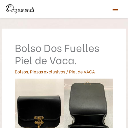
Ir
Men
al
contenido
prin
Bolso Dos Fuelles
Piel de Vaca.
Bolsos
,
Piezas exclusivas
/
Piel de VACA