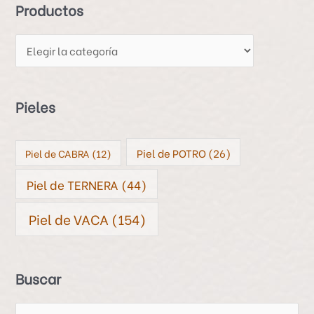
Productos
u
c
t
o
s
Pieles
Piel de POTRO
(26)
Piel de CABRA
(12)
Piel de TERNERA
(44)
Piel de VACA
(154)
Buscar