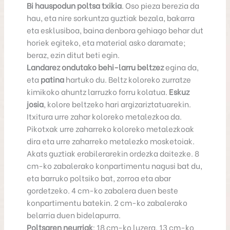
Bi hauspodun poltsa txikia
. Oso pieza berezia da
hau, eta nire sorkuntza guztiak bezala, bakarra
eta esklusiboa, baina denbora gehiago behar dut
horiek egiteko, eta material asko daramate;
beraz, ezin ditut beti egin.
Landarez ondutako behi-larru beltzez
egina da,
eta
patina
hartuko du. Beltz koloreko zurratze
kimikoko ahuntz larruzko forru kolatua.
Eskuz
josia
, kolore beltzeko hari argizariztatuarekin.
Itxitura urre zahar koloreko metalezkoa da.
Pikotxak urre zaharreko koloreko metalezkoak
dira eta urre zaharreko metalezko mosketoiak.
Akats guztiak erabilerarekin ordezka daitezke. 8
cm-ko zabalerako konpartimentu nagusi bat du,
eta barruko poltsiko bat, zorroa eta abar
gordetzeko. 4 cm-ko zabalera duen beste
konpartimentu batekin. 2 cm-ko zabalerako
belarria duen bidelapurra.
Poltsaren neurriak
: 18 cm-ko luzera, 13 cm-ko