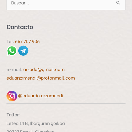
B
u
s
Contacto
c
a
Tel:
667 757 906
r
p
o
e-mail:
arzado@gmail.com
r
eduarzamendi@protonmail.com
:
@eduardo.arzamendi
Taller
:
Letea 14 B, Ibarguren goikoa
20737 Errezil, Gipuzkoa